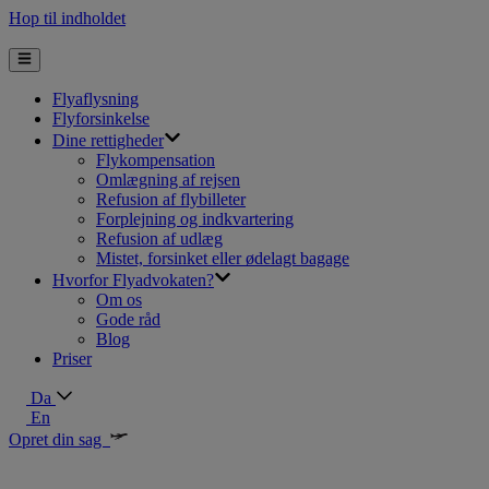
Hop til indholdet
Flyaflysning
Flyforsinkelse
Dine rettigheder
Flykompensation
Omlægning af rejsen
Refusion af flybilleter
Forplejning og indkvartering
Refusion af udlæg
Mistet, forsinket eller ødelagt bagage
Hvorfor Flyadvokaten?
Om os
Gode råd
Blog
Priser
Da
En
Opret din sag