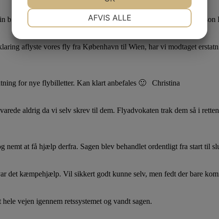
NØDVENDIGE
PRÆFERENCER
AFVIS ALLE
 min billet til Flyadvokaten. Bom lige fået 2500 tilbage. Tak Eva Persso
JA
NEJ
JA
NEJ
laring aflyste vores fly fra København til Wien, har vi modtaget erstatn
MARKETING
STATISTIK
tning for nye flybilletter. Kan klart anbefales 🙂 Christina
varede aldrig da vi selv skrev til dem. Flyadvokaten trak dem så i retten
emt at få hjælp derfra. Sagen blev behandlet ordentligt fra start til slu
e var det kæmpehjælp. Vil sikkert godt kunne selv, men fedt der bare ko
et hele vejen igennem retssystemet og vandt sagen.