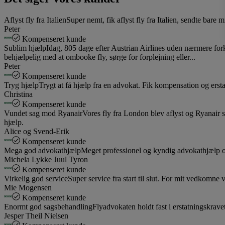
Aflyst fly fra Italien
Super nemt, fik aflyst fly fra Italien, sendte bare
Peter
Kompenseret kunde
Sublim hjælp
Idag, 805 dage efter Austrian Airlines uden nærmere fork
behjælpelig med at ombooke fly, sørge for forplejning eller...
Peter
Kompenseret kunde
Tryg hjælp
Trygt at få hjælp fra en advokat. Fik kompensation og ersta
Christina
Kompenseret kunde
Vundet sag mod Ryanair
Vores fly fra London blev aflyst og Ryanair s
hjælp.
Alice og Svend-Erik
Kompenseret kunde
Mega god advokathjælp
Meget professionel og kyndig advokathjælp og n
Michela Lykke Juul Tyron
Kompenseret kunde
Virkelig god service
Super service fra start til slut. For mit vedkomn
Mie Mogensen
Kompenseret kunde
Enormt god sagsbehandling
Flyadvokaten holdt fast i erstatningskrav
Jesper Theil Nielsen