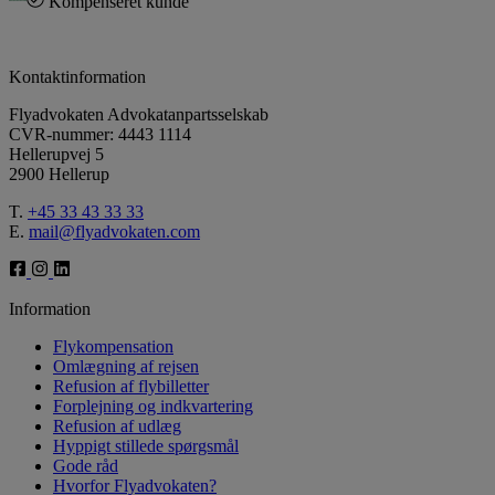
Kompenseret kunde
Kontaktinformation
Flyadvokaten Advokatanpartsselskab
CVR-nummer: 4443 1114
Hellerupvej 5
2900 Hellerup
T.
+45 33 43 33 33
E.
mail@flyadvokaten.com
Information
Flykompensation
Omlægning af rejsen
Refusion af flybilletter
Forplejning og indkvartering
Refusion af udlæg
Hyppigt stillede spørgsmål
Gode råd
Hvorfor Flyadvokaten?