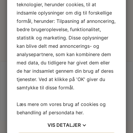
teknologier, herunder cookies, til at
indsamle oplysninger om dig til forskellige
formål, herunder: Tilpasning af annoncering,
bedre brugeroplevelse, funktionalitet,
Det siger vores
statistik og marketing. Disse oplysninger
kunder
kan blive delt med annoncerings- og
analysepartnere, som kan kombinere dem
med data, du tidligere har givet dem eller
de har indsamlet gennem din brug af deres
Aflyst fly fra Italien
tjenester. Ved at klikke på 'OK' giver du
Super nemt, fik aflyst fly fra Italien,
samtykke til disse formål.
sendte bare min billet til Flyadvokaten.
Bom lige fået 2500 tilbage. Tak Eva
Læs mere om vores brug af cookies og
Persson Flyadvokaten
behandling af persondata
her
.
VIS
DETALJER