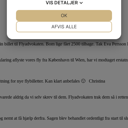
VIS
DETALJER
JA
NEJ
OK
JA
NEJ
NØDVENDIGE
PRÆFERENCER
AFVIS ALLE
JA
NEJ
JA
NEJ
 min billet til Flyadvokaten. Bom lige fået 2500 tilbage. Tak Eva Persso
MARKETING
STATISTIK
laring aflyste vores fly fra København til Wien, har vi modtaget erstatn
tning for nye flybilletter. Kan klart anbefales 🙂 Christina
varede aldrig da vi selv skrev til dem. Flyadvokaten trak dem så i retten
emt at få hjælp derfra. Sagen blev behandlet ordentligt fra start til slu