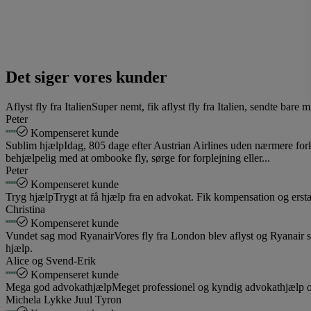
Det siger vores kunder
Aflyst fly fra Italien
Super nemt, fik aflyst fly fra Italien, sendte bare
Peter
Kompenseret kunde
Sublim hjælp
Idag, 805 dage efter Austrian Airlines uden nærmere fork
behjælpelig med at ombooke fly, sørge for forplejning eller...
Peter
Kompenseret kunde
Tryg hjælp
Trygt at få hjælp fra en advokat. Fik kompensation og ersta
Christina
Kompenseret kunde
Vundet sag mod Ryanair
Vores fly fra London blev aflyst og Ryanair s
hjælp.
Alice og Svend-Erik
Kompenseret kunde
Mega god advokathjælp
Meget professionel og kyndig advokathjælp og n
Michela Lykke Juul Tyron