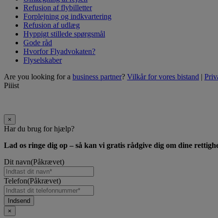
Refusion af flybilletter
Forplejning og indkvartering
Refusion af udlæg
Hyppigt stillede spørgsmål
Gode råd
Hvorfor Flyadvokaten?
Flyselskaber
Are you looking for a
business partner
?
Vilkår for vores bistand
|
Priv
Piiist
×
Har du brug for hjælp?
Lad os ringe dig op – så kan vi gratis rådgive dig om dine rettigh
Dit navn
(Påkrævet)
Telefon
(Påkrævet)
×