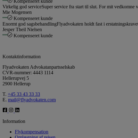
Kompenseret kunde
Virkelig god service
Super service fra start til slut. For mit vedkomn
Mie Mogensen
Kompenseret kunde
Enormt god sagsbehandling
Flyadvokaten holdt fast i erstatningskrav
Jesper Theil Nielsen
Kompenseret kunde
Kontaktinformation
Flyadvokaten Advokatanpartsselskab
CVR-nummer: 4443 1114
Hellerupvej 5
2900 Hellerup
T.
+45 33 43 33 33
E.
mail@flyadvokaten.com
Information
Flykompensation
Omlægning af rejsen