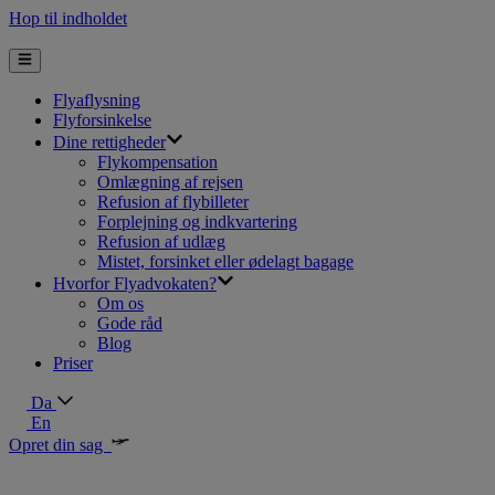
Hop til indholdet
Flyaflysning
Flyforsinkelse
Dine rettigheder
Flykompensation
Omlægning af rejsen
Refusion af flybilleter
Forplejning og indkvartering
Refusion af udlæg
Mistet, forsinket eller ødelagt bagage
Hvorfor Flyadvokaten?
Om os
Gode råd
Blog
Priser
Da
En
Opret din sag