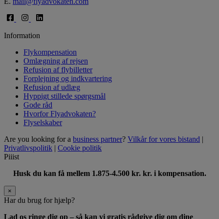
E.
mail@flyadvokaten.com
Information
Flykompensation
Omlægning af rejsen
Refusion af flybilletter
Forplejning og indkvartering
Refusion af udlæg
Hyppigt stillede spørgsmål
Gode råd
Hvorfor Flyadvokaten?
Flyselskaber
Are you looking for a
business partner
?
Vilkår for vores bistand
|
Privatlivspolitik
|
Cookie politik
Piiist
Husk du kan få mellem 1.875-4.500 kr. kr. i kompensation.
×
Har du brug for hjælp?
Lad os ringe dig op – så kan vi gratis rådgive dig om dine