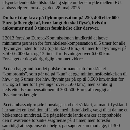
tilsyneladende ikke tilstrækkelig støtte under et møde mellem EU-
ambassadører i onsdags, den 28. maj 2025.
Du har i dag krav på flykompensation på 250, 400 eller 600
Euro (afhængigt af, hvor langt du skal flyve), hvis du
ankommer med 3 timers forsinkelse eller derover.
I 2013 foreslog Europa-Kommissionen imidlertid at hæve
minimumsgrænsen for forsinkelses-kompensation til 5 timer for alle
flyvninger inden for EU (op til 3.500 km.), 9 timer for flyvninger på
3.500-6.000 km. og 12 timer for flyvninger over 6.000 km.
Forslaget er dog aldrig rigtig kommet videre.
På den baggrund har det polske formandskab foreslået et
”kompromis”, som går ud på ”kun” at øge minimumsforsinkelsen til
hhv. 4 og 6 timer (for hhv. flyvninger på op til 3.500 km./inden for
EU og 6 timer for flyvninger over 3.500 km.), men samtidig
nedsætte flykompensationen til 300-500 Euro, afhængigt af
flyveturens længde.
På et ambassadørmøde i onsdags stod det så klart, at man i Tyskland
har samlet en koalition af lande med tilstrækkelig vægt til at danne et
blokerende mindretal. De pågældende lande ønsker at opretholde
den nuværende forsinkelsesgrænse på 3 timer, men foreslår
samtidigt at begrænse det beløb, passagerer kan modtage, til 300