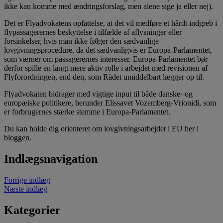
ikke kan komme med ændringsforslag, men alene sige ja eller nej).
Det er Flyadvokatens opfattelse, at det vil medføre et hårdt indgreb i
flypassagerernes beskyttelse i tilfælde af aflysninger eller
forsinkelser, hvis man ikke følger den sædvanlige
lovgivningsprocedure, da det sædvanligvis er Europa-Parlamentet,
som værner om passagerernes interesser. Europa-Parlamentet bør
derfor spille en langt mere aktiv rolle i arbejdet med revisionen af
Flyforordningen, end den, som Rådet umiddelbart lægger op til.
Flyadvokaten bidrager med vigtige input til både danske- og
europæiske politikere, herunder Elissavet Vozemberg-Vrionidi, som
er forbrugernes stærke stemme i Europa-Parlamentet.
Du kan holde dig orienteret om lovgivningsarbejdet i EU her i
bloggen.
Indlægsnavigation
Forrige indlæg
Næste indlæg
Kategorier