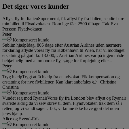
Det siger vores kunder
Aflyst fly fra Italien
Super nemt, fik aflyst fly fra Italien, sendte bare
min billet til Flyadvokaten. Bom lige fået 2500 tilbage. Tak Eva
Persson Flyadvokaten
Peter
Kompenseret kunde
Sublim hjælp
Idag, 805 dage efter Austrian Airlines uden nærmere
forklaring aflyste vores fly fra København til Wien, har vi modtaget
erstatning på godt kr. 13.000,-. Austrian Airlines var på ingen måde
behjælpelig med at ombooke fly, sørge for forplejning eller...
Peter
Kompenseret kunde
Tryg hjælp
Trygt at få hjælp fra en advokat. Fik kompensation og
erstatning for nye flybilletter. Kan klart anbefales 🙂 Christina
Christina
Kompenseret kunde
Vundet sag mod Ryanair
Vores fly fra London blev aflyst og Ryanair
svarede aldrig da vi selv skrev til dem. Flyadvokaten trak dem så i
retten, og vi vandt sagen. Tak, vi kunne ikke have gjort det uden
jeres hjælp.
Alice og Svend-Erik
Kompenseret kunde