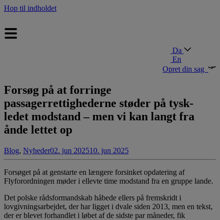
Hop til indholdet
Da
En
Opret din sag
Forsøg på at forringe
passagerrettighederne støder på tysk-
ledet modstand – men vi kan langt fra
ånde lettet op
Blog
,
Nyheder
02. jun 2025
10. jun 2025
Forsøget på at genstarte en længere forsinket opdatering af
Flyforordningen møder i ellevte time modstand fra en gruppe lande.
Det polske rådsformandskab håbede ellers på fremskridt i
lovgivningsarbejdet, der har ligget i dvale siden 2013, men en tekst,
der er blevet forhandlet i løbet af de sidste par måneder, fik