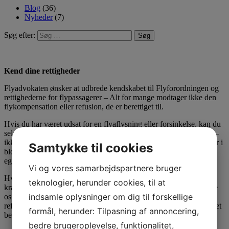
Blog
(36)
Nyheder
(7)
Søg efter:
Kend dine rettigheder
Flyadvokaten ønsker at udbrede kendskabet til Flyforordningen og
rettighederne for flypassagerer – Alt for mange modtager ikke den
flykompensation eller refusion, de er berettiget til.
Hvis du har været udsat for en flyaflysning eller forsinkelse, kan du
selv rejse krav over for flyselskabet, og du behøver – i princippet –
ikke hjælp fra nogen. Du kan læse meget mere om dine rettigheder i
Samtykke til cookies
bloggen her. Forhåbentlig kan du finde idéer og inspiration til din
egen sag.
Vi og vores samarbejdspartnere bruger
Hvis du vil slippe for besværet – eller hvis flyselskabet afviser dit
teknologier, herunder cookies, til at
krav – kan du også oprette din sag hos Flyadvokaten. Det vil være
indsamle oplysninger om dig til forskellige
os en stor glæde at hjælpe dig med dit kompensations- eller
refusionskrav. Og husk, at vi tilbyder NO CURE, NO PAY, hvilket
formål, herunder: Tilpasning af annoncering,
betyder, at du kun skal betale os honorar, hvis flyselskabet betaler.
bedre brugeroplevelse, funktionalitet,