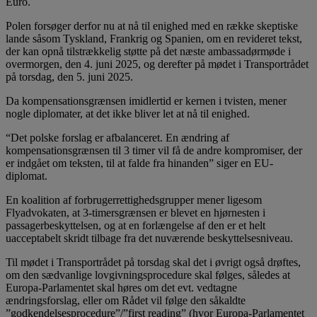
Euro.
Polen forsøger derfor nu at nå til enighed med en række skeptiske
lande såsom Tyskland, Frankrig og Spanien, om en revideret tekst,
der kan opnå tilstrækkelig støtte på det næste ambassadørmøde i
overmorgen, den 4. juni 2025, og derefter på mødet i Transportrådet
på torsdag, den 5. juni 2025.
Da kompensationsgrænsen imidlertid er kernen i tvisten, mener
nogle diplomater, at det ikke bliver let at nå til enighed.
“Det polske forslag er afbalanceret. En ændring af
kompensationsgrænsen til 3 timer vil få de andre kompromiser, der
er indgået om teksten, til at falde fra hinanden” siger en EU-
diplomat.
En koalition af forbrugerrettighedsgrupper mener ligesom
Flyadvokaten, at 3-timersgrænsen er blevet en hjørnesten i
passagerbeskyttelsen, og at en forlængelse af den er et helt
uacceptabelt skridt tilbage fra det nuværende beskyttelsesniveau.
Til mødet i Transportrådet på torsdag skal det i øvrigt også drøftes,
om den sædvanlige lovgivningsprocedure skal følges, således at
Europa-Parlamentet skal høres om det evt. vedtagne
ændringsforslag, eller om Rådet vil følge den såkaldte
”godkendelsesprocedure”/”first reading” (hvor Europa-Parlamentet