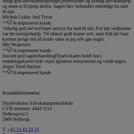
Mega god advokathjælp
Meget professionel og kyndig advokathjælp
og nemt at få hjælp derfra. Sagen blev behandlet ordentligt fra start
til slut.
Michela Lykke Juul Tyron
Kompenseret kunde
Virkelig god service
Super service fra start til slut. For mit vedkomne
var det kæmpehjælp. Vil sikkert godt kunne selv, men fedt der bare
komme penge ind på konto uden at jeg selv gør noget.
Mie Mogensen
Kompenseret kunde
Enormt god sagsbehandling
Flyadvokaten holdt fast i
erstatningskravet hele vejen igennem retssystemet og vandt sagen.
Jesper Theil Nielsen
Kompenseret kunde
Kontaktinformation
Flyadvokaten Advokatanpartsselskab
CVR-nummer: 4443 1114
Hellerupvej 5
2900 Hellerup
T.
+45 33 43 33 33