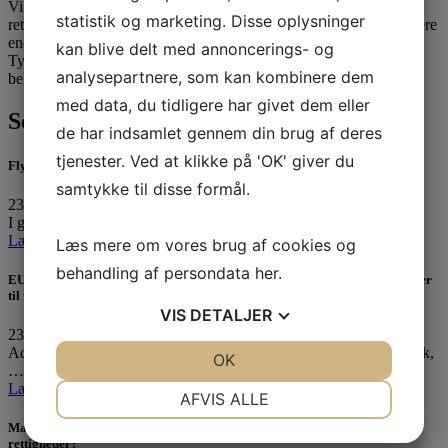
Vi er Danmarks eneste advokatfirma med speciale i flypassagerers
statistik og marketing. Disse oplysninger
rettigheder. Vores advokat, Eva Persson, har gennem 12 år ført mere
end 45.000 retssager for flypassagerer i Danmark, Sverige og
kan blive delt med annoncerings- og
Tyskland. Det er garantien for en kompetent, effektiv og sikker
analysepartnere, som kan kombinere dem
behandling af din sag.
med data, du tidligere har givet dem eller
Seneste 3 indlæg
de har indsamlet gennem din brug af deres
tjenester. Ved at klikke på 'OK' giver du
Flykompensation ved forsinkelse pga. droner over lufthavnen?
samtykke til disse formål.
23. september 2025
I går var Københavns lufthavn Kastrup lukket ned i fire…
Læs mere »
Læs mere om vores brug af cookies og
behandling af persondata
her
.
EU leger omvendt Robin Hood: Tager milliarder fra passagererne og giver
til flyselskaberne
VIS
DETALJER
23. september 2025
Advokat Eva Persson og Karin Breck, chef for international politik,
JA
NEJ
OK
JA
NEJ
…
Læs mere »
NØDVENDIGE
PRÆFERENCER
AFVIS ALLE
Masser af flyafgange til Nice og Paris aflyst i dag – Hvad er dine
JA
NEJ
JA
NEJ
rettigheder?