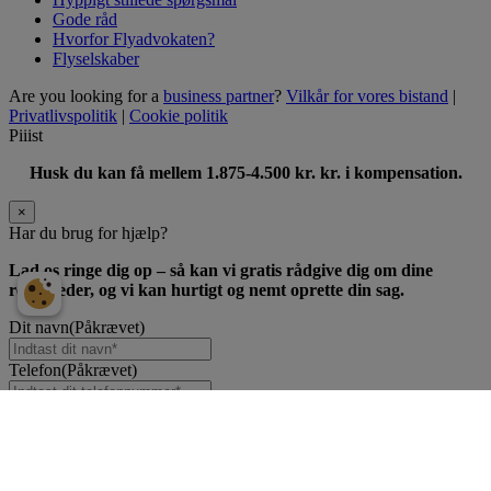
Gode råd
Hvorfor Flyadvokaten?
Flyselskaber
Are you looking for a
business partner
?
Vilkår for vores bistand
|
Privatlivspolitik
|
Cookie politik
Piiist
Husk du kan få mellem 1.875-4.500 kr. kr. i kompensation.
×
Har du brug for hjælp?
Lad os ringe dig op – så kan vi gratis rådgive dig om dine
rettigheder, og vi kan hurtigt og nemt oprette din sag.
Dit navn
(Påkrævet)
Telefon
(Påkrævet)
×
Opret sag