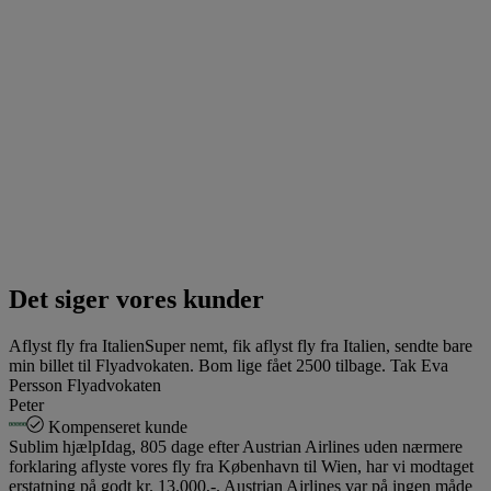
Det siger vores kunder
Aflyst fly fra Italien
Super nemt, fik aflyst fly fra Italien, sendte bare
min billet til Flyadvokaten. Bom lige fået 2500 tilbage. Tak Eva
Persson Flyadvokaten
Peter
Kompenseret kunde
Sublim hjælp
Idag, 805 dage efter Austrian Airlines uden nærmere
forklaring aflyste vores fly fra København til Wien, har vi modtaget
erstatning på godt kr. 13.000,-. Austrian Airlines var på ingen måde