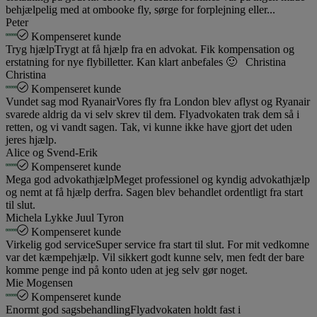
behjælpelig med at ombooke fly, sørge for forplejning eller...
Peter
Kompenseret kunde
Tryg hjælp
Trygt at få hjælp fra en advokat. Fik kompensation og
erstatning for nye flybilletter. Kan klart anbefales 🙂 Christina
Christina
Kompenseret kunde
Vundet sag mod Ryanair
Vores fly fra London blev aflyst og Ryanair
svarede aldrig da vi selv skrev til dem. Flyadvokaten trak dem så i
retten, og vi vandt sagen. Tak, vi kunne ikke have gjort det uden
jeres hjælp.
Alice og Svend-Erik
Kompenseret kunde
Mega god advokathjælp
Meget professionel og kyndig advokathjælp
og nemt at få hjælp derfra. Sagen blev behandlet ordentligt fra start
til slut.
Michela Lykke Juul Tyron
Kompenseret kunde
Virkelig god service
Super service fra start til slut. For mit vedkomne
var det kæmpehjælp. Vil sikkert godt kunne selv, men fedt der bare
komme penge ind på konto uden at jeg selv gør noget.
Mie Mogensen
Kompenseret kunde
Enormt god sagsbehandling
Flyadvokaten holdt fast i