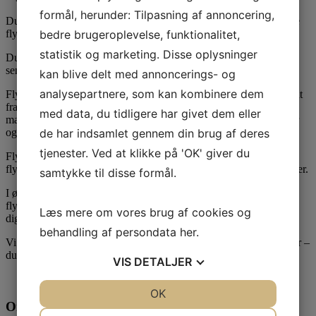
formål, herunder: Tilpasning af annoncering,
Du kan igangsætte din sag mod Delta Airlines ved at uploade dine
bedre brugeroplevelse, funktionalitet,
flybilletter på Flyadvokatens hjemmeside.
statistik og marketing. Disse oplysninger
Du er også velkommen til at ringe til os telefon
33 43 33 33
eller
sende os en e-mail
mail@flyadvokaten.com
.
kan blive delt med annoncerings- og
analysepartnere, som kan kombinere dem
Flyadvokaten er et advokatfirma, og derved adskiller vi os markant
fra andre udbydere af hjælp til flykompensationskrav. Alligevel
med data, du tidligere har givet dem eller
matcher vores priser dem, du kan finde andre steder, og vi tilbyder
de har indsamlet gennem din brug af deres
også NO CURE, NO PAY.
tjenester. Ved at klikke på 'OK' giver du
Flyadvokatens medarbejdere har mere end 10 års erfaring med
flykompensationssager, og har hjulpet mere end 150.000 passagerer.
samtykke til disse formål.
I øvrigt er vi Danmark eneste advokatfirma, som har speciale i
flypassagerers rettigheder. Vi kender reglerne, og kan også hjælpe
Læs mere om vores brug af cookies og
dig med kompensation fra Delta Airlines.
behandling af persondata
her
.
Vi er 100 % dansk-ejet, og hos os er det mennesker – ikke robotter –
du taler med.
VIS
DETALJER
JA
NEJ
OK
JA
NEJ
Om Delta Airlines
NØDVENDIGE
PRÆFERENCER