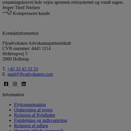
erstatningskravet hele vejen igennem retssystemet og vandt sagen.
Jesper Theil Nielsen
Kompenseret kunde
Kontaktinformation
Flyadvokaten Advokatanpartsselskab
CVR-nummer: 4443 1114
Hellerupvej 5
2900 Hellerup
T.
+45 33 43 33 33
E.
mail@flyadvokaten.com
Information
Flykompensation
Omlægning af rejsen
Refusion af flybilletter
Forplejning og indkvartering
Refusion af udlæg
Hyppigt stillede spørgsmål