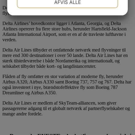
AFVIS ALLE
Delta Airlines, som blev grundlagt i 1924, er et af verdens ældste
JA
NEJ
JA
NEJ
flyselskaber.
MARKETING
STATISTIK
Delta Airlines’ hovedkontor ligger i Atlanta, Georgia, og Delta
Airlines opererer fra flere store hubs, herunder Hartsfield-Jackson
Atlanta International Airport, som er en af de travleste lufthavne i
verden.
Delta Air Lines tilbyder et omfattende netværk med flyvninger til
mere end 300 destinationer i over 50 lande. Delta Air Lines har en
stærk tilstedeværelse i både Nordamerika og internationalt, og
selskabet tilbyder både kort- og langdistanceruter.
Flåden af fly omfatter en stor variation af moderne fly, herunder
Airbus A320, Airbus A330 samt Boeing 737, 757 og 767. Delta har
også investeret i nye, brændstofeffektive fly som Boeing 787
Dreamliner og Airbus A350.
Delta Air Lines er medlem af SkyTeam-alliancen, som giver
passagererne adgang til et globalt netværk af partnerflyselskaber og
mange andre fordele.