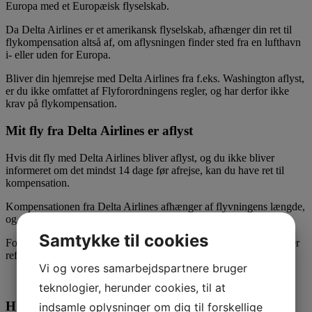
Europa med et Europæisk flyselskab.
Da Delta Airlines er et amerikansk flyselskab, afhænger din ret til
flykompensation altså af, om aflysningen finder sted fra en lufthavn
i- eller uden for Europa.
Bliver din hjemrejse med Delta Airlines fra f.eks. Washington aflyst,
er du ikke omfattet af Flyforordningens regler, og har derfor ikke
krav på flykompensation.
Mit fly fra Delta Airlines er aflyst
Hvis dit fly med Delta Airlines bliver aflyst, og du ikke bliver
informeret om det mindst 14 dage før afrejse, kan du have ret til
kompensation.
Kompensationen fra Delta Airlines afhænger af flyvningens længde,
og er enten 250 Euro, 400 Euro eller 600 Euro.
Samtykke til cookies
Foruden kompensationen har du også krav på at få ombooket- eller
refunderet din flybillet.
Vi og vores samarbejdspartnere bruger
teknologier, herunder cookies, til at
Hjælp til flykompensation fra Delta Airlines
indsamle oplysninger om dig til forskellige