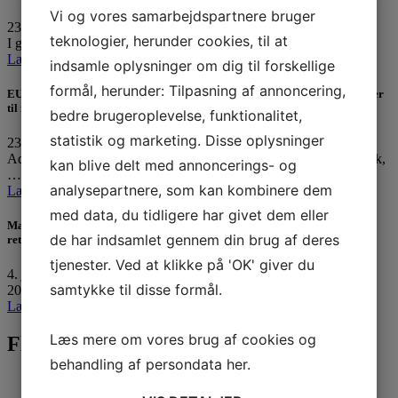
Vi og vores samarbejdspartnere bruger
23. september 2025
teknologier, herunder cookies, til at
I går var Københavns lufthavn Kastrup lukket ned i fire…
Læs mere »
indsamle oplysninger om dig til forskellige
formål, herunder: Tilpasning af annoncering,
EU leger omvendt Robin Hood: Tager milliarder fra passagererne og giver
til flyselskaberne
bedre brugeroplevelse, funktionalitet,
statistik og marketing. Disse oplysninger
23. september 2025
Advokat Eva Persson og Karin Breck, chef for international politik,
kan blive delt med annoncerings- og
…
analysepartnere, som kan kombinere dem
Læs mere »
med data, du tidligere har givet dem eller
Masser af flyafgange til Nice og Paris aflyst i dag – Hvad er dine
de har indsamlet gennem din brug af deres
rettigheder?
tjenester. Ved at klikke på 'OK' giver du
4. juli 2025
samtykke til disse formål.
20 afgange fra København til- og fra Nice og Paris…
Læs mere »
Læs mere om vores brug af cookies og
Flyadvokaten i pressen
behandling af persondata
her
.