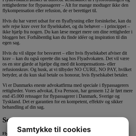
rettighederne for flypassagerer – Alt for mange modtager ikke den
flykompensation eller refusion, de er berettiget til.
Hvis du har været udsat for en flyaflysning eller forsinkelse, kan du
selv rejse krav over for flyselskabet, og du behøver – i princippet –
ikke hjælp fra nogen. Du kan læse meget mere om dine rettigheder i
bloggen her. Forhåbentlig kan du finde idéer og inspiration til din
egen sag.
Hvis du vil slippe for besværet – eller hvis flyselskabet afviser dit
krav – kan du også oprette din sag hos Flyadvokaten. Det vil være
os en stor glæde at hjælpe dig med dit kompensations- eller
refusionskrav. Og husk, at vi tilbyder NO CURE, NO PAY, hvilket
betyder, at du kun skal betale os honorar, hvis flyselskabet betaler.
Vi er Danmarks eneste advokatfirma med speciale i flypassagerers
rettigheder. Vores advokat, Eva Persson, har gennem 12 år ført mere
end 45.000 retssager for flypassagerer i Danmark, Sverige og
Tyskland. Det er garantien for en kompetent, effektiv og sikker
behandling af din sag.
Seneste 3 indlæg
Samtykke til cookies
Flykompensation ved forsinkelse pga. droner over lufthavnen?