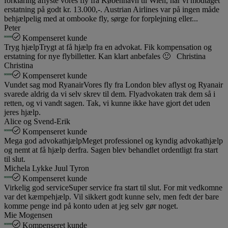
forklaring aflyste vores fly fra København til Wien, har vi modtaget
erstatning på godt kr. 13.000,-. Austrian Airlines var på ingen måde
behjælpelig med at ombooke fly, sørge for forplejning eller...
Peter
Kompenseret kunde
Tryg hjælp
Trygt at få hjælp fra en advokat. Fik kompensation og
erstatning for nye flybilletter. Kan klart anbefales 🙂 Christina
Christina
Kompenseret kunde
Vundet sag mod Ryanair
Vores fly fra London blev aflyst og Ryanair
svarede aldrig da vi selv skrev til dem. Flyadvokaten trak dem så i
retten, og vi vandt sagen. Tak, vi kunne ikke have gjort det uden
jeres hjælp.
Alice og Svend-Erik
Kompenseret kunde
Mega god advokathjælp
Meget professionel og kyndig advokathjælp
og nemt at få hjælp derfra. Sagen blev behandlet ordentligt fra start
til slut.
Michela Lykke Juul Tyron
Kompenseret kunde
Virkelig god service
Super service fra start til slut. For mit vedkomne
var det kæmpehjælp. Vil sikkert godt kunne selv, men fedt der bare
komme penge ind på konto uden at jeg selv gør noget.
Mie Mogensen
Kompenseret kunde