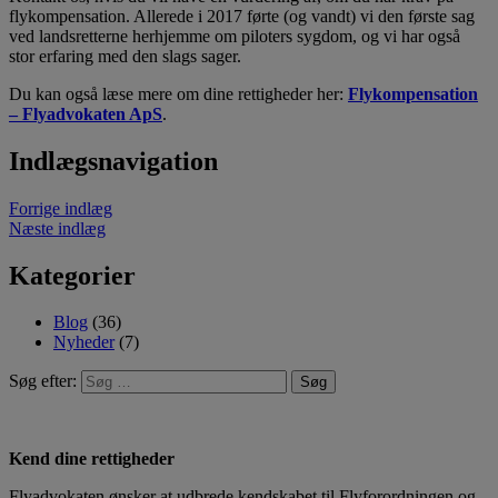
flykompensation. Allerede i 2017 førte (og vandt) vi den første sag
ved landsretterne herhjemme om piloters sygdom, og vi har også
stor erfaring med den slags sager.
Du kan også læse mere om dine rettigheder her:
Flykompensation
– Flyadvokaten ApS
.
Indlægsnavigation
Forrige indlæg
Næste indlæg
Kategorier
Blog
(36)
Nyheder
(7)
Søg efter:
Kend dine rettigheder
Flyadvokaten ønsker at udbrede kendskabet til Flyforordningen og