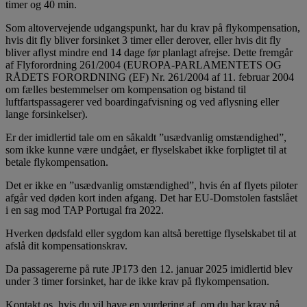
timer og 40 min.
Som altovervejende udgangspunkt, har du krav på flykompensation,
hvis dit fly bliver forsinket 3 timer eller derover, eller hvis dit fly
bliver aflyst mindre end 14 dage før planlagt afrejse. Dette fremgår
af Flyforordning 261/2004 (EUROPA-PARLAMENTETS OG
RÅDETS FORORDNING (EF) Nr. 261/2004 af 11. februar 2004
om fælles bestemmelser om kompensation og bistand til
luftfartspassagerer ved boardingafvisning og ved aflysning eller
lange forsinkelser).
Er der imidlertid tale om en såkaldt ”usædvanlig omstændighed”,
som ikke kunne være undgået, er flyselskabet ikke forpligtet til at
betale flykompensation.
Det er ikke en ”usædvanlig omstændighed”, hvis én af flyets piloter
afgår ved døden kort inden afgang. Det har EU-Domstolen fastslået
i en sag mod TAP Portugal fra 2022.
Hverken dødsfald eller sygdom kan altså berettige flyselskabet til at
afslå dit kompensationskrav.
Da passagererne på rute JP173 den 12. januar 2025 imidlertid blev
under 3 timer forsinket, har de ikke krav på flykompensation.
Kontakt os, hvis du vil have en vurdering af, om du har krav på