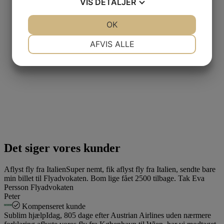
VIS
DETALJER
JA
NEJ
OK
JA
NEJ
NØDVENDIGE
PRÆFERENCER
AFVIS ALLE
JA
NEJ
JA
NEJ
MARKETING
STATISTIK
Det siger vores kunder
Aflyst fly fra Italien
Super nemt, fik aflyst fly fra Italien, sendte bare
min billet til Flyadvokaten. Bom lige fået 2500 tilbage. Tak Eva
Persson Flyadvokaten
Peter
Kompenseret kunde
Sublim hjælp
Idag, 805 dage efter Austrian Airlines uden nærmere