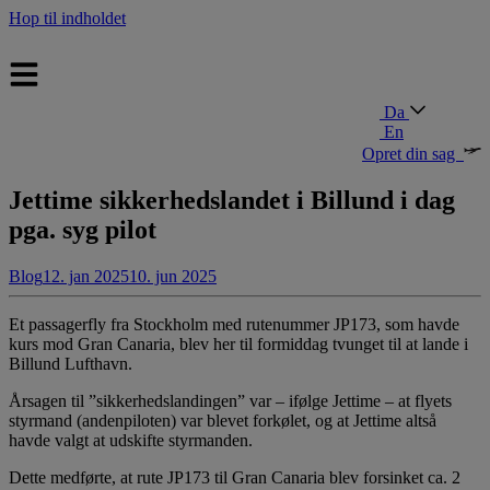
Hop til indholdet
Da
En
Opret din sag
Jettime sikkerhedslandet i Billund i dag
pga. syg pilot
Blog
12. jan 2025
10. jun 2025
Et passagerfly fra Stockholm med rutenummer JP173, som havde
kurs mod Gran Canaria, blev her til formiddag tvunget til at lande i
Billund Lufthavn.
Årsagen til ”sikkerhedslandingen” var – ifølge Jettime – at flyets
styrmand (andenpiloten) var blevet forkølet, og at Jettime altså
havde valgt at udskifte styrmanden.
Dette medførte, at rute JP173 til Gran Canaria blev forsinket ca. 2