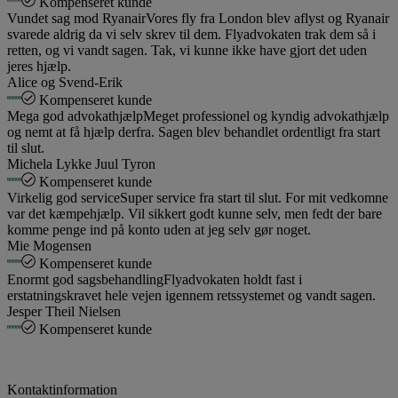
Kompenseret kunde
Vundet sag mod Ryanair
Vores fly fra London blev aflyst og Ryanair
svarede aldrig da vi selv skrev til dem. Flyadvokaten trak dem så i
retten, og vi vandt sagen. Tak, vi kunne ikke have gjort det uden
jeres hjælp.
Alice og Svend-Erik
Kompenseret kunde
Mega god advokathjælp
Meget professionel og kyndig advokathjælp
og nemt at få hjælp derfra. Sagen blev behandlet ordentligt fra start
til slut.
Michela Lykke Juul Tyron
Kompenseret kunde
Virkelig god service
Super service fra start til slut. For mit vedkomne
var det kæmpehjælp. Vil sikkert godt kunne selv, men fedt der bare
komme penge ind på konto uden at jeg selv gør noget.
Mie Mogensen
Kompenseret kunde
Enormt god sagsbehandling
Flyadvokaten holdt fast i
erstatningskravet hele vejen igennem retssystemet og vandt sagen.
Jesper Theil Nielsen
Kompenseret kunde
Kontaktinformation