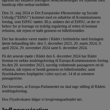
ligesom der indføres yderligere beskyttelsesregler for rejsende med
handicap eller nedsat mobilitet.
Den 31. maj 2024 er Det Europæiske Økonomiske og Sociale
Udvalg (”EØSU”) kommet med en udtalelse til Kommissionens
forslag, som EØSU støtter. Bl.a. anføres det af EØSU, at der er
behov for at foretage en tydelig regulering af retten til kontant
refusion, når rejsen er købt gennem en billetformidler.
Der har desuden været møder i Rådet i forbindelse med forslagets
første behandling hhv. den 5. december 2023, 20. marts 2024, 9.
april 2024, 29. november 2024 samt 6. december 2024.
På det seneste møde i Rådet den 6. december 2024 har Rådet
fremsat en række ændringsforslag til Europa-Kommissionens forslag
fra den 29. november 2023, navnlig vedrørende passagerers ret til
refusion, når rejsen er bestilt gennem en billetformidler, samt
flyselskabernes forpligtelse i (den nye) art. 14 til at orientere
passagererne.
Det forventes, at Europa-Parlamentet nu skal tage stilling til Rådets
ændringsforslag.
Hos Flyadvokaten følger vi lovgivningsarbejdet tæt.
Indlægsnavigation