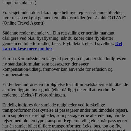
lange forsinkelser).
Forslaget indeholder bl.a. nogle helt nye regler i sådanne tilfælde,
hvor rejsen er købt gennem en billetformidler (en såkaldt ”OTA’er”
(Online Travel Agent)).
Sådanne regler mangler vi. Din retsstilling er nemlig markant
dårligere ved bl.a. flyaflysning, når du køber dine flybilletter
gennem en billetformidler, f.eks. Flybillet.dk eller Travellink.
Det
kan du læse mere om her
.
Europa-Kommissionen lægger i øvrigt op til, at der skal indføres en
ny standardformular, som passagerer, der søger
kompensation/udlæg, fremover kan anvende for refusion og
kompensation.
Endvidere indføres en forpligtelse for luftfartsselskaberne til løbende
at offentliggøre hvor gode (eller dårlige) de er til at overholde
reglerne i (f.eks.) Flyforordningen.
Endelig indføres der samlede rettigheder ved forskellige
transportformer (beskyttelse af passagerer under multimodale rejser),
som supplerer de rettigheder, som passagererne allerede har, når de
rejser med blot én type transport. Reglerne vil gælde, når passagerer
har én samlet billet til flere transportformer, f.eks. bus, tog og fly,