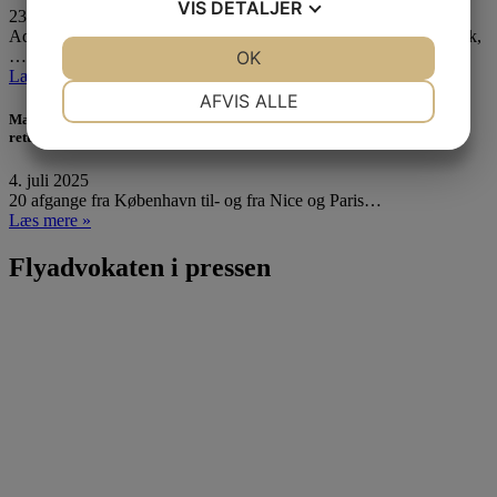
VIS
DETALJER
23. september 2025
Advokat Eva Persson og Karin Breck, chef for international politik,
JA
NEJ
OK
JA
NEJ
…
Læs mere »
NØDVENDIGE
PRÆFERENCER
AFVIS ALLE
Masser af flyafgange til Nice og Paris aflyst i dag – Hvad er dine
JA
NEJ
JA
NEJ
rettigheder?
MARKETING
STATISTIK
4. juli 2025
20 afgange fra København til- og fra Nice og Paris…
Læs mere »
Flyadvokaten i pressen