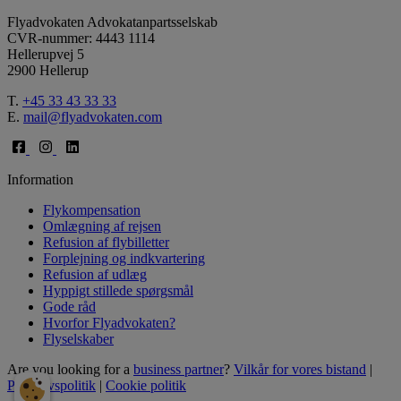
Flyadvokaten Advokatanpartsselskab
CVR-nummer: 4443 1114
Hellerupvej 5
2900 Hellerup
T.
+45 33 43 33 33
E.
mail@flyadvokaten.com
Information
Flykompensation
Omlægning af rejsen
Refusion af flybilletter
Forplejning og indkvartering
Refusion af udlæg
Hyppigt stillede spørgsmål
Gode råd
Hvorfor Flyadvokaten?
Flyselskaber
Are you looking for a
business partner
?
Vilkår for vores bistand
|
Privatlivspolitik
|
Cookie politik