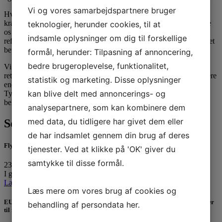
Vi og vores samarbejdspartnere bruger
Hvis du vil slippe for besværet – eller hvis flyselskabet afviser dit
krav – kan du også oprette din sag hos Flyadvokaten. Det vil være
teknologier, herunder cookies, til at
os en stor glæde at hjælpe dig med dit kompensations- eller
indsamle oplysninger om dig til forskellige
refusionskrav. Og husk, at vi tilbyder NO CURE, NO PAY, hvilket
betyder, at du kun skal betale os honorar, hvis flyselskabet betaler.
formål, herunder: Tilpasning af annoncering,
bedre brugeroplevelse, funktionalitet,
Vi er Danmarks eneste advokatfirma med speciale i flypassagerers
rettigheder. Vores advokat, Eva Persson, har gennem 12 år ført mere
statistik og marketing. Disse oplysninger
end 45.000 retssager for flypassagerer i Danmark, Sverige og
kan blive delt med annoncerings- og
Tyskland. Det er garantien for en kompetent, effektiv og sikker
behandling af din sag.
analysepartnere, som kan kombinere dem
med data, du tidligere har givet dem eller
Seneste 3 indlæg
de har indsamlet gennem din brug af deres
Flykompensation ved forsinkelse pga. droner over lufthavnen?
tjenester. Ved at klikke på 'OK' giver du
samtykke til disse formål.
23. september 2025
I går var Københavns lufthavn Kastrup lukket ned i fire…
Læs mere »
Læs mere om vores brug af cookies og
EU leger omvendt Robin Hood: Tager milliarder fra passagererne og giver
behandling af persondata
her
.
til flyselskaberne