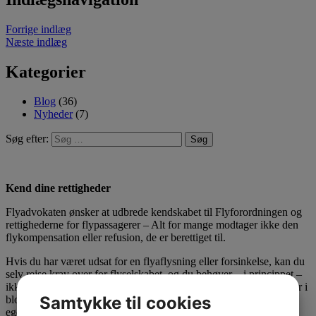
Forrige indlæg
Næste indlæg
Kategorier
Blog
(36)
Nyheder
(7)
Søg efter:
Kend dine rettigheder
Flyadvokaten ønsker at udbrede kendskabet til Flyforordningen og
rettighederne for flypassagerer – Alt for mange modtager ikke den
flykompensation eller refusion, de er berettiget til.
Hvis du har været udsat for en flyaflysning eller forsinkelse, kan du
selv rejse krav over for flyselskabet, og du behøver – i princippet –
ikke hjælp fra nogen. Du kan læse meget mere om dine rettigheder i
Samtykke til cookies
bloggen her. Forhåbentlig kan du finde idéer og inspiration til din
egen sag.