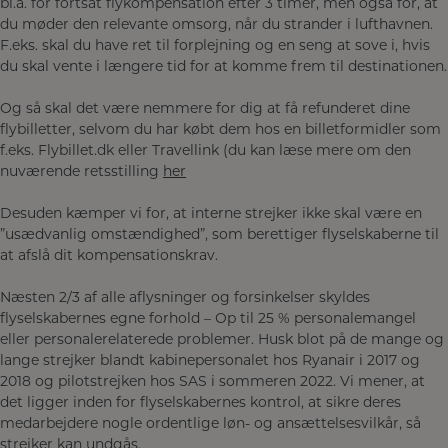
bl.a. for fortsat flykompensation efter 3 timer, men også for, at
du møder den relevante omsorg, når du strander i lufthavnen.
F.eks. skal du have ret til forplejning og en seng at sove i, hvis
du skal vente i længere tid for at komme frem til destinationen.
Og så skal det være nemmere for dig at få refunderet dine
flybilletter, selvom du har købt dem hos en billetformidler som
f.eks. Flybillet.dk eller Travellink (du kan læse mere om den
nuværende retsstilling
her
Desuden kæmper vi for, at interne strejker ikke skal være en
”usædvanlig omstændighed”, som berettiger flyselskaberne til
at afslå dit kompensationskrav.
Næsten 2/3 af alle aflysninger og forsinkelser skyldes
flyselskabernes egne forhold – Op til 25 % personalemangel
eller personalerelaterede problemer. Husk blot på de mange og
lange strejker blandt kabinepersonalet hos Ryanair i 2017 og
2018 og pilotstrejken hos SAS i sommeren 2022. Vi mener, at
det ligger inden for flyselskabernes kontrol, at sikre deres
medarbejdere nogle ordentlige løn- og ansættelsesvilkår, så
strejker kan undgås.