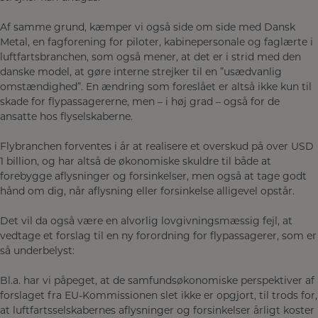
Af samme grund, kæmper vi også side om side med Dansk
Metal, en fagforening for piloter, kabinepersonale og faglærte i
luftfartsbranchen, som også mener, at det er i strid med den
danske model, at gøre interne strejker til en ”usædvanlig
omstændighed”. En ændring som foreslået er altså ikke kun til
skade for flypassagererne, men – i høj grad – også for de
ansatte hos flyselskaberne.
Flybranchen forventes i år at realisere et overskud på over USD
1 billion, og har altså de økonomiske skuldre til både at
forebygge aflysninger og forsinkelser, men også at tage godt
hånd om dig, når aflysning eller forsinkelse alligevel opstår.
Det vil da også være en alvorlig lovgivningsmæssig fejl, at
vedtage et forslag til en ny forordning for flypassagerer, som er
så underbelyst:
Bl.a. har vi påpeget, at de samfundsøkonomiske perspektiver af
forslaget fra EU-Kommissionen slet ikke er opgjort, til trods for,
at luftfartsselskabernes aflysninger og forsinkelser årligt koster