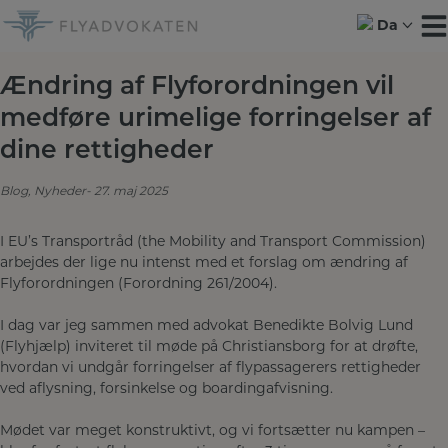
Hop
Da
til
indholdet
Ændring af Flyforordningen vil
medføre urimelige forringelser af
dine rettigheder
Blog
,
Nyheder
27. maj 2025
I EU’s Transportråd (the Mobility and Transport Commission)
arbejdes der lige nu intenst med et forslag om ændring af
Flyforordningen (Forordning 261/2004).
I dag var jeg sammen med advokat Benedikte Bolvig Lund
(Flyhjælp) inviteret til møde på Christiansborg for at drøfte,
hvordan vi undgår forringelser af flypassagerers rettigheder
ved aflysning, forsinkelse og boardingafvisning.
Mødet var meget konstruktivt, og vi fortsætter nu kampen –