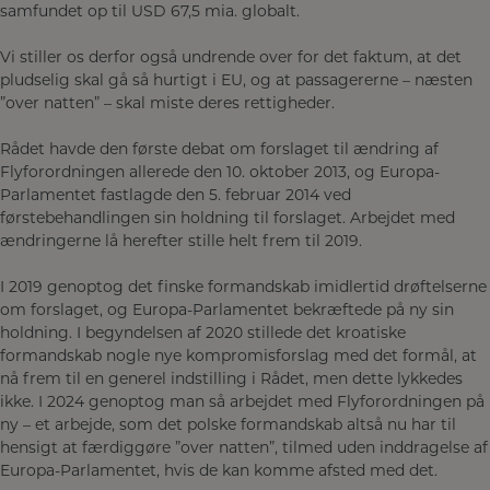
samfundet op til USD 67,5 mia. globalt.
Vi stiller os derfor også undrende over for det faktum, at det
pludselig skal gå så hurtigt i EU, og at passagererne – næsten
”over natten” – skal miste deres rettigheder.
Rådet havde den første debat om forslaget til ændring af
Flyforordningen allerede den 10. oktober 2013, og Europa-
Parlamentet fastlagde den 5. februar 2014 ved
førstebehandlingen sin holdning til forslaget. Arbejdet med
ændringerne lå herefter stille helt frem til 2019.
I 2019 genoptog det finske formandskab imidlertid drøftelserne
om forslaget, og Europa-Parlamentet bekræftede på ny sin
holdning. I begyndelsen af 2020 stillede det kroatiske
formandskab nogle nye kompromisforslag med det formål, at
nå frem til en generel indstilling i Rådet, men dette lykkedes
ikke. I 2024 genoptog man så arbejdet med Flyforordningen på
ny – et arbejde, som det polske formandskab altså nu har til
hensigt at færdiggøre ”over natten”, tilmed uden inddragelse af
Europa-Parlamentet, hvis de kan komme afsted med det.