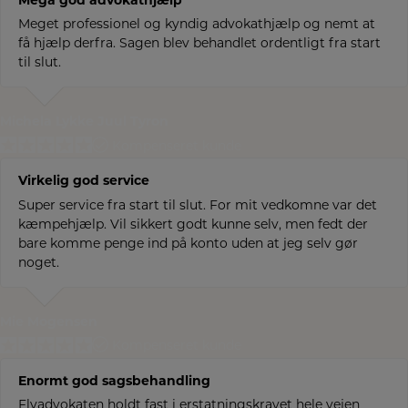
Mega god advokathjælp
Meget professionel og kyndig advokathjælp og nemt at
få hjælp derfra. Sagen blev behandlet ordentligt fra start
til slut.
Michela Lykke Juul Tyron
Kompenseret kunde
Virkelig god service
Super service fra start til slut. For mit vedkomne var det
kæmpehjælp. Vil sikkert godt kunne selv, men fedt der
bare komme penge ind på konto uden at jeg selv gør
noget.
Mie Mogensen
Kompenseret kunde
Enormt god sagsbehandling
Flyadvokaten holdt fast i erstatningskravet hele vejen