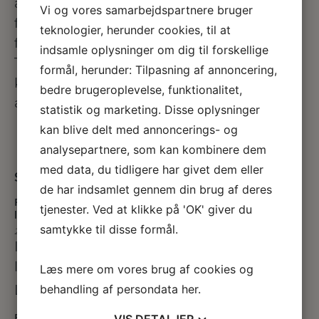
advokat, Eva Persson, har gennem 12 år
Vi og vores samarbejdspartnere bruger
ført mere end 45.000 retssager for
teknologier, herunder cookies, til at
flypassagerer i Danmark, Sverige og
indsamle oplysninger om dig til forskellige
Tyskland. Det er garantien for en
formål, herunder: Tilpasning af annoncering,
kompetent, effektiv og sikker behandling
bedre brugeroplevelse, funktionalitet,
af din sag.
statistik og marketing. Disse oplysninger
kan blive delt med annoncerings- og
analysepartnere, som kan kombinere dem
med data, du tidligere har givet dem eller
Seneste 3 indlæg
de har indsamlet gennem din brug af deres
Flykompensation ved forsinkelse pga. droner over
tjenester. Ved at klikke på 'OK' giver du
lufthavnen?
samtykke til disse formål.
23. september 2025
I går var Københavns lufthavn Kastrup
lukket ned i fire…
Læs mere om vores brug af cookies og
behandling af persondata
her
.
Læs mere »
VIS
DETALJER
EU leger omvendt Robin Hood: Tager milliarder fra