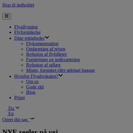
Hop til indholdet
Flyaflysning
Flyforsinkelse
Dine rettigheder
Flykompensation
Omlægning af rejsen
Refusion af flybilleter
Forplejning og indkvartering
Refusion af udlæg
Mistet, forsinket eller ødelagt bagage
Hvorfor Flyadvokaten?
Om os
Gode råd
Blog
Priser
Da
En
Opret din sag
NYE regler på vej