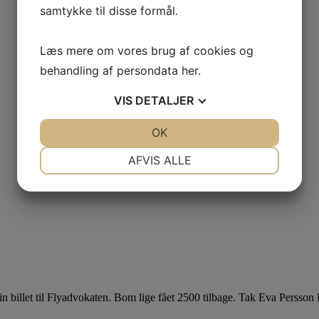
samtykke til disse formål.
Læs mere om vores brug af cookies og
behandling af persondata
her
.
VIS
DETALJER
JA
NEJ
OK
JA
NEJ
NØDVENDIGE
PRÆFERENCER
AFVIS ALLE
JA
NEJ
JA
NEJ
MARKETING
STATISTIK
 min billet til Flyadvokaten. Bom lige fået 2500 tilbage. Tak Eva Persso