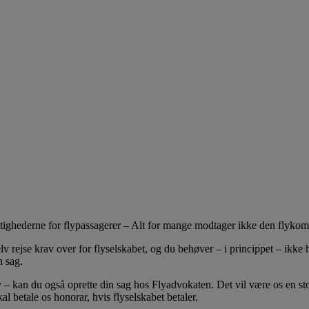
ghederne for flypassagerer – Alt for mange modtager ikke den flykompens
selv rejse krav over for flyselskabet, og du behøver – i princippet – ik
n sag.
krav – kan du også oprette din sag hos Flyadvokaten. Det vil være os en 
 betale os honorar, hvis flyselskabet betaler.