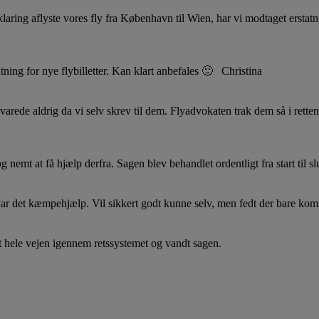
laring aflyste vores fly fra København til Wien, har vi modtaget erstatn
tning for nye flybilletter. Kan klart anbefales 🙂 Christina
varede aldrig da vi selv skrev til dem. Flyadvokaten trak dem så i retten
emt at få hjælp derfra. Sagen blev behandlet ordentligt fra start til slu
e var det kæmpehjælp. Vil sikkert godt kunne selv, men fedt der bare ko
et hele vejen igennem retssystemet og vandt sagen.