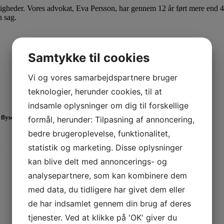
tigheder. Vores advokat, Eva Persson, har gennem 12 år ført mere end 4
n sag.
Samtykke til cookies
Vi og vores samarbejdspartnere bruger
teknologier, herunder cookies, til at
indsamle oplysninger om dig til forskellige
 flyselskaberne
formål, herunder: Tilpasning af annoncering,
bedre brugeroplevelse, funktionalitet,
…
statistik og marketing. Disse oplysninger
kan blive delt med annoncerings- og
analysepartnere, som kan kombinere dem
med data, du tidligere har givet dem eller
de har indsamlet gennem din brug af deres
tjenester. Ved at klikke på 'OK' giver du