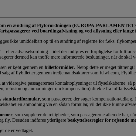
orslag om en ændring af Flyforordningen (EUROPA-PARLAMENTE
rtspassagerer ved boardingafvisning og ved aflysning eller lange f
ægges ikke umiddelbart op til en ændring af reglerne for f.eks. flykompe
ller advarselsordning – idet der indføres en forpligtelse for luftfartsse
assagerer dermed kan træffe mere informerede beslutninger, når de skal v
rejsen er købt gennem en
billetformidler
. Netop dette er meget tiltrængt!
 til salg af flybilletter gennem tredjemandsaktører som Kiwi.com, Flybille
til at videregive passagerernes kontaktoplysninger til flyselskaberne, så
en, refusion og anmodninger om kompensation) direkte fra luftfartsselska
y standardformular
, som passagerer, der søger kompensation/udlæg, 
elskabet en anmodning via en sådan formular, vil det ikke kunne afvise
former
, som supplerer de rettigheder, som passagererne allerede har, når
g og fly. Desuden indføres yderligere
beskyttelsesregler for rejsende me
r de er vedtaget.