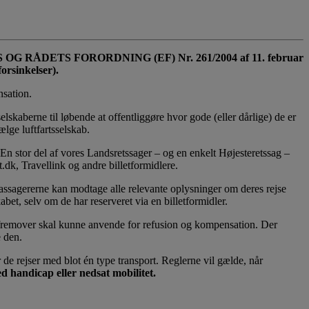
TS OG RÅDETS FORORDNING (EF) Nr. 261/2004 af 11. februar
orsinkelser).
nsation.
lskaberne til løbende at offentliggøre hvor gode (eller dårlige) de er
ælge luftfartsselskab.
 En stor del af vores Landsretssager – og en enkelt Højesteretssag –
t.dk, Travellink og andre billetformidlere.
 passagererne kan modtage alle relevante oplysninger om deres rejse
bet, selv om de har reserveret via en billetformidler.
fremover skal kunne anvende for refusion og kompensation. Der
 den.
 de rejser med blot én type transport. Reglerne vil gælde, når
d handicap eller nedsat mobilitet.