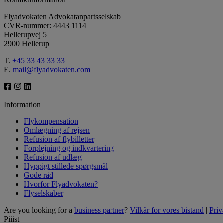
Flyadvokaten Advokatanpartsselskab
CVR-nummer: 4443 1114
Hellerupvej 5
2900 Hellerup
T.
+45 33 43 33 33
E.
mail@flyadvokaten.com
Information
Flykompensation
Omlægning af rejsen
Refusion af flybilletter
Forplejning og indkvartering
Refusion af udlæg
Hyppigt stillede spørgsmål
Gode råd
Hvorfor Flyadvokaten?
Flyselskaber
Are you looking for a
business partner
?
Vilkår for vores bistand
|
Priv
Piiist