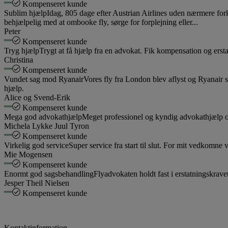
Kompenseret kunde
Sublim hjælp
Idag, 805 dage efter Austrian Airlines uden nærmere fork
behjælpelig med at ombooke fly, sørge for forplejning eller...
Peter
Kompenseret kunde
Tryg hjælp
Trygt at få hjælp fra en advokat. Fik kompensation og ersta
Christina
Kompenseret kunde
Vundet sag mod Ryanair
Vores fly fra London blev aflyst og Ryanair s
hjælp.
Alice og Svend-Erik
Kompenseret kunde
Mega god advokathjælp
Meget professionel og kyndig advokathjælp og n
Michela Lykke Juul Tyron
Kompenseret kunde
Virkelig god service
Super service fra start til slut. For mit vedkomn
Mie Mogensen
Kompenseret kunde
Enormt god sagsbehandling
Flyadvokaten holdt fast i erstatningskrav
Jesper Theil Nielsen
Kompenseret kunde
Kontaktinformation