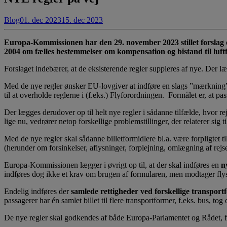
Blog
01. dec 2023
15. dec 2023
Europa-Kommissionen har den 29. november 2023 stillet f
2004 om fælles bestemmelser om kompensation og bistand til luftfa
Forslaget indebærer, at de eksisterende regler suppleres af nye. Der l
Med de nye regler ønsker EU-lovgiver at indføre en slags ”mærkning” – e
til at overholde reglerne i (f.eks.) Flyforordningen. Formålet er, at p
Der lægges derudover op til helt nye regler i sådanne tilfælde, hvor 
lige nu, vedrører netop forskellige problemstillinger, der relaterer sig
Med de nye regler skal sådanne billetformidlere bl.a. være forpligtet 
(herunder om forsinkelser, aflysninger, forplejning, omlægning af rejs
Europa-Kommissionen lægger i øvrigt op til, at der skal indføres en
n
indføres dog ikke et krav om brugen af formularen, men modtager flys
Endelig indføres der
samlede rettigheder ved forskellige transport
passagerer har én samlet billet til flere transportformer, f.eks. bus, to
De nye regler skal godkendes af både Europa-Parlamentet og Rådet, fø