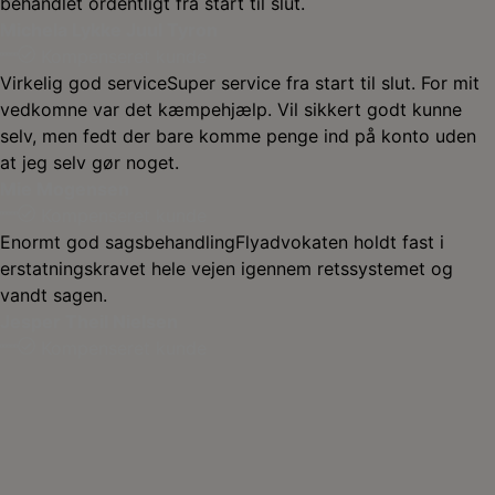
behandlet ordentligt fra start til slut.
Michela Lykke Juul Tyron
Kompenseret kunde
Virkelig god service
Super service fra start til slut. For mit
vedkomne var det kæmpehjælp. Vil sikkert godt kunne
selv, men fedt der bare komme penge ind på konto uden
at jeg selv gør noget.
Mie Mogensen
Kompenseret kunde
Enormt god sagsbehandling
Flyadvokaten holdt fast i
erstatningskravet hele vejen igennem retssystemet og
vandt sagen.
Jesper Theil Nielsen
Kompenseret kunde