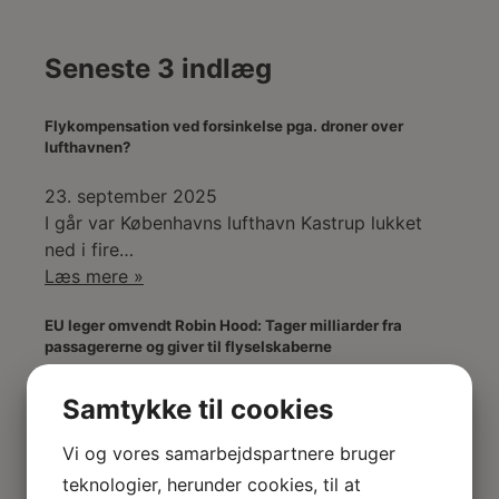
Seneste 3 indlæg
Flykompensation ved forsinkelse pga. droner over
lufthavnen?
23. september 2025
I går var Københavns lufthavn Kastrup lukket
ned i fire…
Læs mere »
EU leger omvendt Robin Hood: Tager milliarder fra
passagererne og giver til flyselskaberne
23. september 2025
Samtykke til cookies
Advokat Eva Persson og Karin Breck, chef for
international politik,…
Vi og vores samarbejdspartnere bruger
Læs mere »
teknologier, herunder cookies, til at