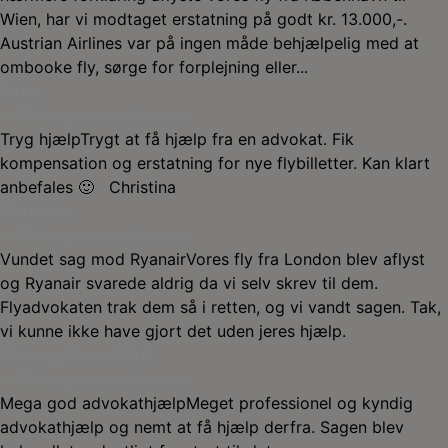
Wien, har vi modtaget erstatning på godt kr. 13.000,-.
Austrian Airlines var på ingen måde behjælpelig med at
ombooke fly, sørge for forplejning eller...
Peter
Kompenseret kunde
Tryg hjælp
Trygt at få hjælp fra en advokat. Fik
kompensation og erstatning for nye flybilletter. Kan klart
anbefales 🙂 Christina
Christina
Kompenseret kunde
Vundet sag mod Ryanair
Vores fly fra London blev aflyst
og Ryanair svarede aldrig da vi selv skrev til dem.
Flyadvokaten trak dem så i retten, og vi vandt sagen. Tak,
vi kunne ikke have gjort det uden jeres hjælp.
Alice og Svend-Erik
Kompenseret kunde
Mega god advokathjælp
Meget professionel og kyndig
advokathjælp og nemt at få hjælp derfra. Sagen blev