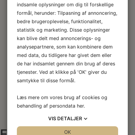
indsamle oplysninger om dig til forskellige
Masser af flyafgange til Nice og Paris aflyst i dag – Hvad
formål, herunder: Tilpasning af annoncering,
er dine rettigheder?
bedre brugeroplevelse, funktionalitet,
4. juli 2025
statistik og marketing. Disse oplysninger
20 afgange fra København til- og fra Nice og
kan blive delt med annoncerings- og
Paris…
analysepartnere, som kan kombinere dem
Læs mere »
med data, du tidligere har givet dem eller
de har indsamlet gennem din brug af deres
tjenester. Ved at klikke på 'OK' giver du
samtykke til disse formål.
Læs mere om vores brug af cookies og
behandling af persondata
her
.
VIS
DETALJER
Flyadvokaten i
JA
NEJ
OK
JA
NEJ